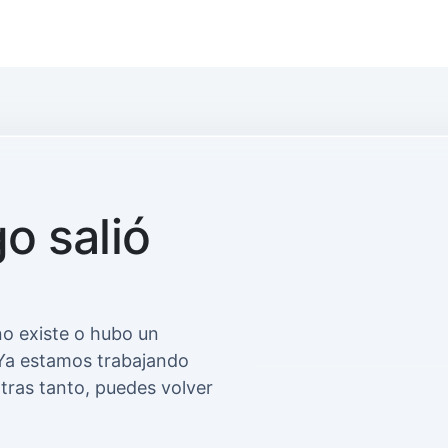
o salió
GET
/ruta/que/no-existe
o existe o hubo un
x-request-id: 2f9a-7ab1-ff21
Ya estamos trabajando
ntras tanto, puedes volver