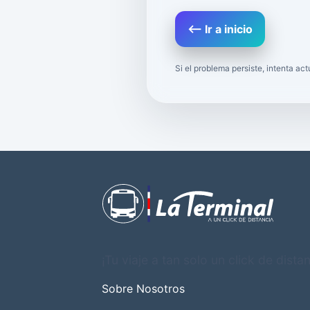
⟵ Ir a inicio
Si el problema persiste, intenta ac
¡Tu viaje a tan solo un click de distan
Sobre Nosotros