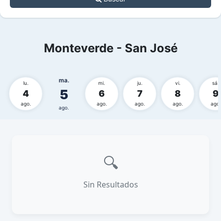
Monteverde - San José
ma.
lu.
mi.
ju.
vi.
sá.
5
4
6
7
8
9
ago.
ago.
ago.
ago.
ago.
ago.
🔍
Sin Resultados