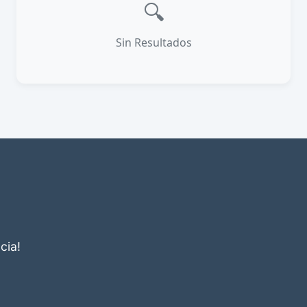
🔍
Sin Resultados
cia!