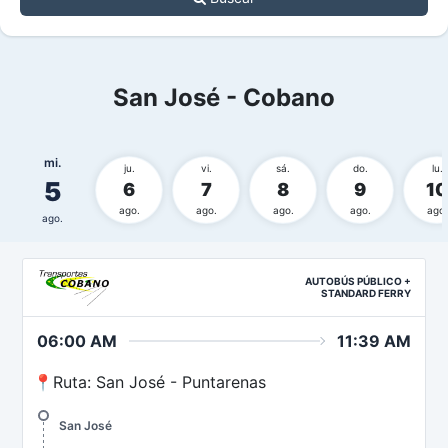
San José - Cobano
mi.
ju.
vi.
sá.
do.
lu.
5
6
7
8
9
10
ago.
ago.
ago.
ago.
ago.
ago.
AUTOBÚS PÚBLICO +
STANDARD FERRY
06:00 AM
11:39 AM
📍Ruta: San José - Puntarenas
San José