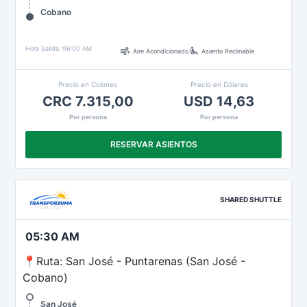
Cobano
air
airline_seat_recline_extra
Hora Salida: 06:00 AM
Aire Acondicionado
Asiento Reclinable
Precio en Colones
Precio en Dólares
CRC 7.315,00
USD 14,63
Por persona
Por persona
RESERVAR ASIENTOS
SHARED SHUTTLE
05:30 AM
📍Ruta: San José - Puntarenas (San José -
Cobano)
San José