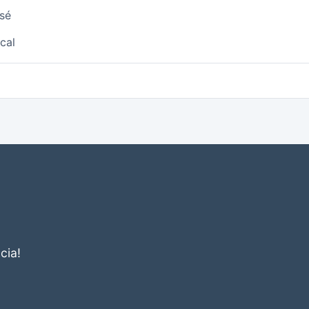
sé
cal
cia!